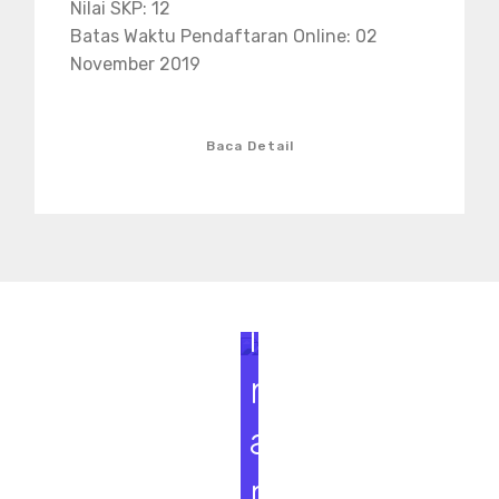
Nilai SKP: 12
Batas Waktu Pendaftaran Online: 02
November 2019
Baca Detail
S
e
m
i
n
a
r