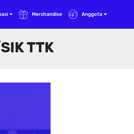
masi
Merchandise
Anggota
SIK TTK