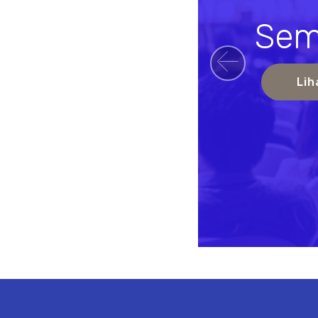
Sem
Previou
Lih