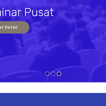
inar Pusat
s
at Detail